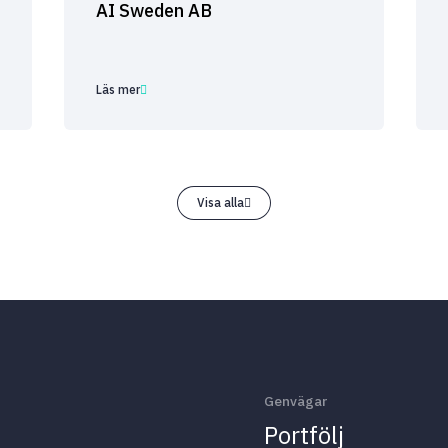
AI Sweden AB
Läs mer
Visa alla
Genvägar
Portfölj