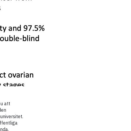
u att
den
niversitet.
ffentliga
nda.