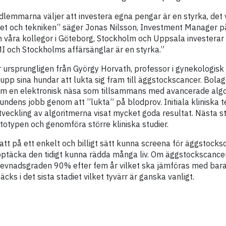
lemmarna väljer att investera egna pengar är en styrka, det v
get och tekniken” säger Jonas Nilsson, Investment Manager på
n våra kollegor i Göteborg, Stockholm och Uppsala investerar
I och Stockholms affärsänglar är en styrka.”
ursprungligen från György Horvath, professor i gynekologisk 
pp sina hundar att lukta sig fram till äggstockscancer. Bola
ram en elektronisk näsa som tillsammans med avancerade alg
ndens jobb genom att ”lukta” på blodprov. Initiala kliniska t
tveckling av algoritmerna visat mycket goda resultat. Nästa st
totypen och genomföra större kliniska studier.
att på ett enkelt och billigt sätt kunna screena för äggstock
ptäcka den tidigt kunna rädda många liv. Om äggstockscance
erlevnadsgraden 90% efter fem år vilket ska jämföras med ba
cks i det sista stadiet vilket tyvärr är ganska vanligt.