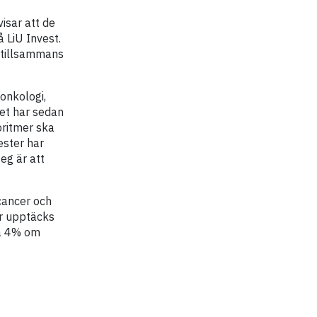
isar att de
 LiU Invest.
 tillsammans
onkologi,
get har sedan
oritmer ska
ester har
eg är att
scancer och
r upptäcks
ra 4% om