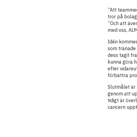
”Att teammed
tror på bola
”Och att äve
med oss, ALM
Idén kommer 
som tränade u
dess tagit f
kunna göra hu
efter vidareu
förbättra pro
Slutmålet är 
genom att up
tidigt är öv
cancern upptä