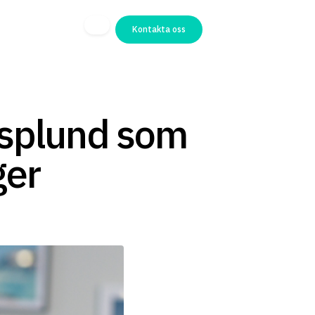
Kontakta oss
Asplund som
ger