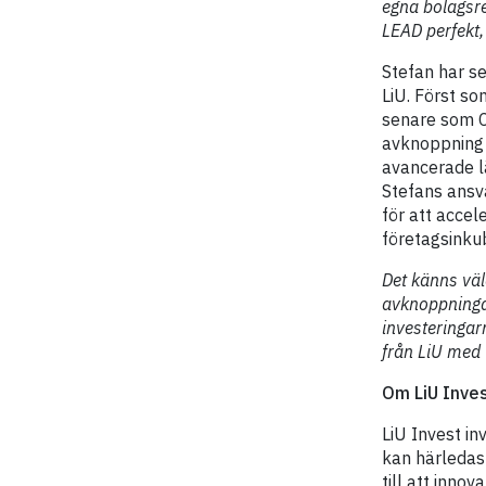
egna bolagsr
LEAD perfekt, 
Stefan har se
LiU. Först so
senare som C
avknoppning 
avancerade l
Stefans ansva
för att acce
företagsinku
Det känns väld
avknoppninga
investeringarn
från LiU med t
Om LiU Inve
LiU Invest in
kan härledas 
till att inno