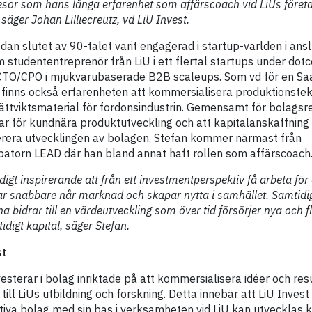
esor som hans långa erfarenhet som affärscoach vid LiUs föret
säger Johan Lilliecreutz, vd LiU Invest.
dan slutet av 90-talet varit engagerad i startup-världen i anslu
m studententreprenör från LiU i ett flertal startups under dot
TO/CPO i mjukvarubaserade B2B scaleups. Som vd för en Sa
finns också erfarenheten att kommersialisera produktionstekn
ättviktsmaterial för fordonsindustrin. Gemensamt för bolagsr
r för kundnära produktutveckling och att kapitalanskaffning v
lerera utvecklingen av bolagen. Stefan kommer närmast från
batorn LEAD där han bland annat haft rollen som affärscoach
igt inspirerande att från ett investmentperspektiv få arbeta för 
r snabbare når marknad och skapar nytta i samhället. Samtidi
a bidrar till en värdeutveckling som över tid försörjer nya och f
idigt kapital, säger Stefan.
st
vesterar i bolag inriktade på att kommersialisera idéer och re
till LiUs utbildning och forskning. Detta innebär att LiU Inve
vativa bolag med sin bas i verksamheten vid LiU kan utvecklas