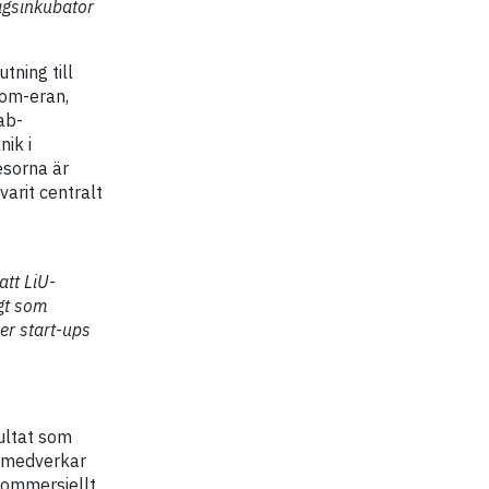
agsinkubator
tning till
com-eran,
ab-
ik i
esorna är
arit centralt
.
att LiU-
gt som
ler start-ups
sultat som
st medverkar
 kommersiellt