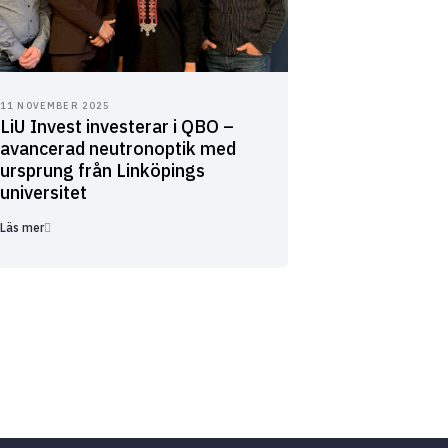
11 NOVEMBER 2025
LiU Invest investerar i QBO –
avancerad neutronoptik med
ursprung från Linköpings
universitet
Läs mer