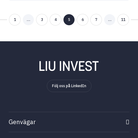
1
…
3
4
5
6
7
…
11
Genvägar